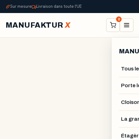
Sur mesure
Livraison dans toute l'UE
0
MANUFAKTUR
X
MANU
Tous le
Porte l
Cloiso
La gra
ALEXANDER STELZNER
Étagèr