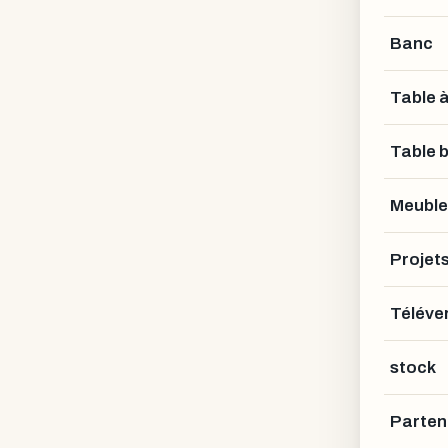
Banc
Table 
Table 
Meuble
Projet
Téléver
stock
Parten