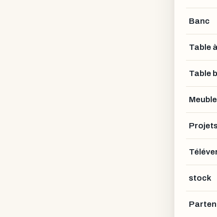
Banc
Table 
Table 
Meuble
Projet
Téléver
stock
Parten