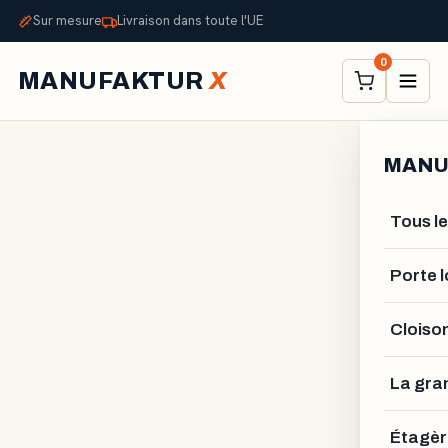
Sur mesure
Livraison dans toute l'UE
0
MANUFAKTUR
X
MANU
Tous le
Porte l
Cloiso
ALEXANDER STELZNER
La gra
Étagèr