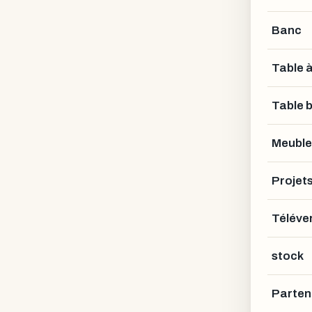
Banc
Table 
Table 
Meuble
Projet
Téléver
stock
Parten