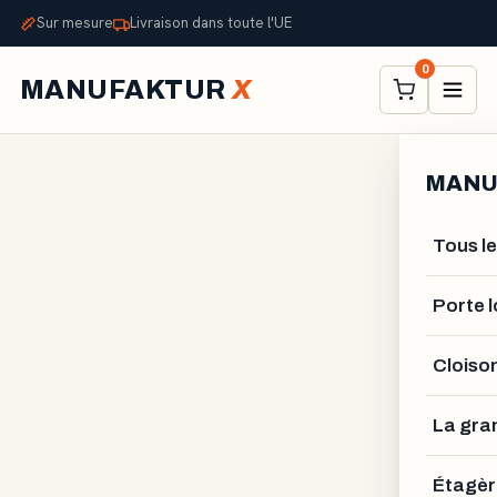
Sur mesure
Livraison dans toute l'UE
0
MANUFAKTUR
X
MANU
Tous le
Porte l
Cloiso
La gra
ALEXANDER STELZNER
Étagèr