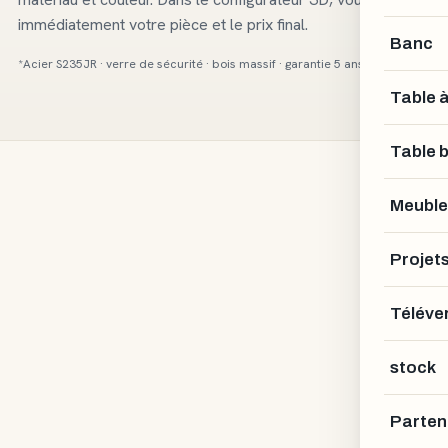
immédiatement votre pièce et le prix final.
Banc
*Acier S235JR · verre de sécurité · bois massif · garantie 5 ans
Table 
Table 
Meuble
Projet
Téléver
stock
1040 €
CONFIGURER
→
Parten
à partir de