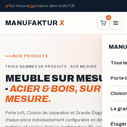
Sur mesure
Livraison dans toute l'UE
0
MANUFAKTUR
X
MANU
NOS PRODUITS
Tous le
TROIS GAMMES DE PRODUITS · SUR MESURE
MEUBLE SUR MESURE
Porte l
-
ACIER & BOIS, SUR
Cloiso
MESURE.
La gra
Porte loft, Cloison de séparation et Grande Étagère -
chaque pièce individuellement configurable en dimensions,
Étagèr
matériau et couleur. Dans le configurateur 3D, vous voyez